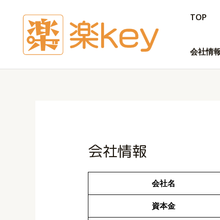
内
TOP
容
を
ス
会社情
キ
ッ
プ
会社情報
会社名
資本金