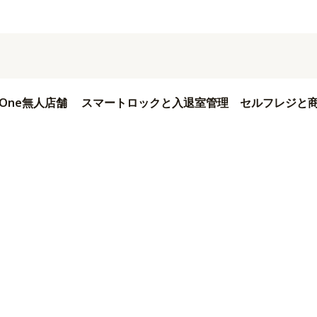
in One無人店舗
スマートロックと入退室管理
セルフレジと