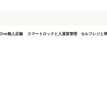
in One無人店舗
スマートロックと入退室管理
セルフレジと