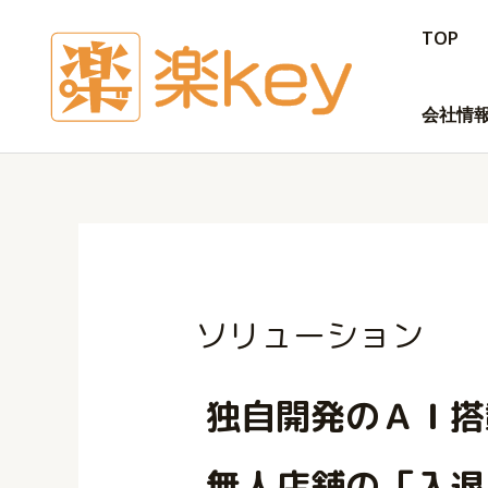
TOP
会社情
ソリューション
独自開発のＡＩ搭
無人店舗の「入退